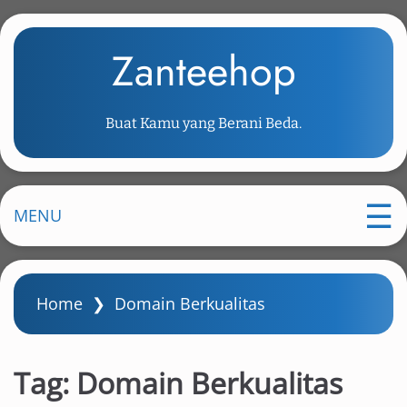
S
k
Zanteehop
i
p
t
Buat Kamu yang Berani Beda.
o
m
a
i
MENU
n
c
o
Home
❯
Domain Berkualitas
n
t
e
Tag:
Domain Berkualitas
n
t