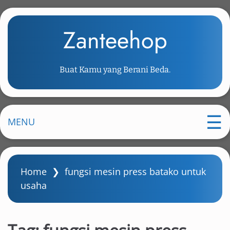
S
k
Zanteehop
i
p
t
Buat Kamu yang Berani Beda.
o
m
a
i
MENU
n
c
o
Home
❯
fungsi mesin press batako untuk
n
usaha
t
e
n
t