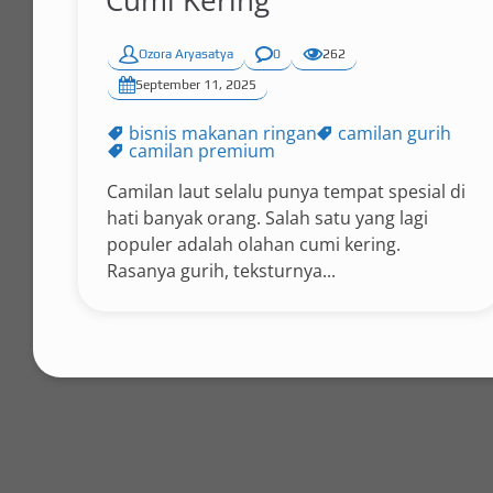
Cumi Kering
Ozora Aryasatya
0
262
September 11, 2025
bisnis makanan ringan
camilan gurih
camilan premium
Camilan laut selalu punya tempat spesial di
hati banyak orang. Salah satu yang lagi
populer adalah olahan cumi kering.
Rasanya gurih, teksturnya...