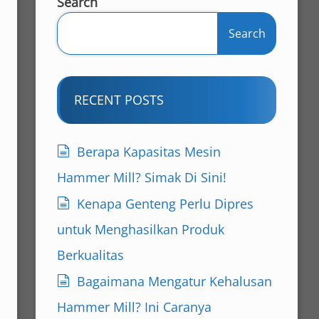
Search
Search
RECENT POSTS
Berapa Kapasitas Mesin
Hammer Mill? Simak Di Sini!
Kenapa Genteng Perlu Dipres
untuk Menghasilkan Produk
Berkualitas
Bagaimana Mengatur Kehalusan
Hammer Mill? Ini Caranya