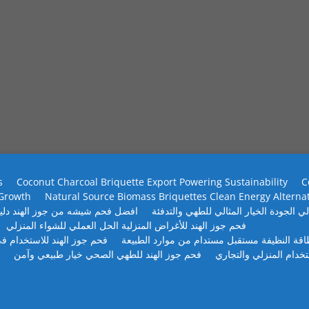
s
Coconut Charcoal Briquette Export Powering Sustainability
C
 Growth
Natural Source Biomass Briquettes Clean Energy Alterna
ي الجودة الخيار المثالي للطهي والتدفئة
افضل فحم شيشه من جوز الهند دلي
فحم جوز الهند للأغراض المنزلية الحل العملي للشواء المنزلي
طاقة النظيفة مستقبل مستدام من موارد الطبيعة
فحم جوز الهند للاستخدام في
تخدام المنزلي والتجاري
فحم جوز الهند للطهي الصحي خيار طبيعي وآمن