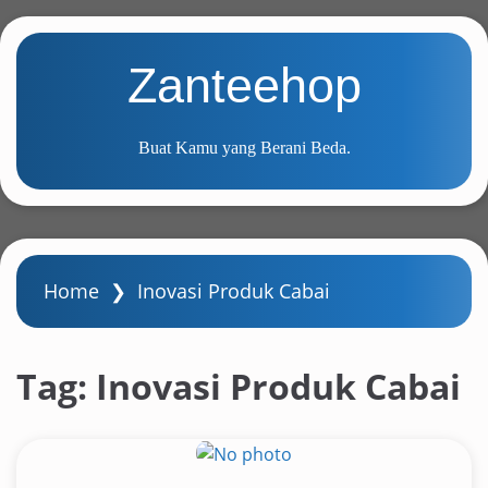
S
k
Zanteehop
i
p
t
Buat Kamu yang Berani Beda.
o
m
a
i
n
Home
❯
Inovasi Produk Cabai
c
o
n
Tag:
Inovasi Produk Cabai
t
e
n
t