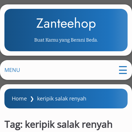
S
k
Zanteehop
i
p
t
Buat Kamu yang Berani Beda.
o
m
a
i
MENU
n
c
o
Home
❯
keripik salak renyah
n
t
e
Tag:
keripik salak renyah
n
t