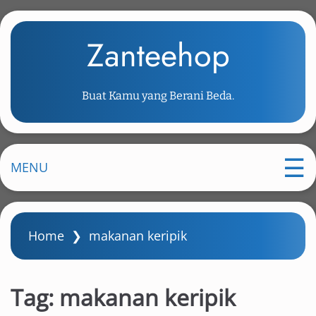
S
k
Zanteehop
i
p
t
Buat Kamu yang Berani Beda.
o
m
a
i
MENU
n
c
o
Home
❯
makanan keripik
n
t
e
Tag:
makanan keripik
n
t