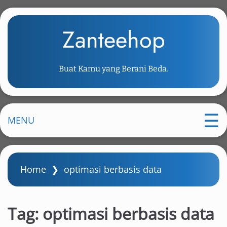
S
k
Zanteehop
i
p
t
Buat Kamu yang Berani Beda.
o
m
a
i
MENU
n
c
o
Home
❯
optimasi berbasis data
n
t
e
Tag:
optimasi berbasis data
n
t