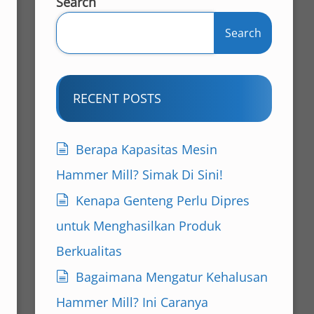
Search
Search
RECENT POSTS
Berapa Kapasitas Mesin
Hammer Mill? Simak Di Sini!
Kenapa Genteng Perlu Dipres
untuk Menghasilkan Produk
Berkualitas
Bagaimana Mengatur Kehalusan
Hammer Mill? Ini Caranya