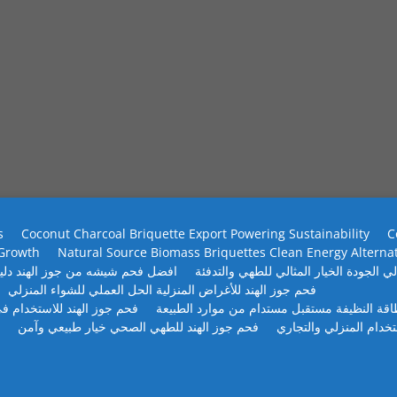
s
Coconut Charcoal Briquette Export Powering Sustainability
C
 Growth
Natural Source Biomass Briquettes Clean Energy Alterna
ي الجودة الخيار المثالي للطهي والتدفئة
افضل فحم شيشه من جوز الهند دلي
فحم جوز الهند للأغراض المنزلية الحل العملي للشواء المنزلي
طاقة النظيفة مستقبل مستدام من موارد الطبيعة
فحم جوز الهند للاستخدام في
تخدام المنزلي والتجاري
فحم جوز الهند للطهي الصحي خيار طبيعي وآمن