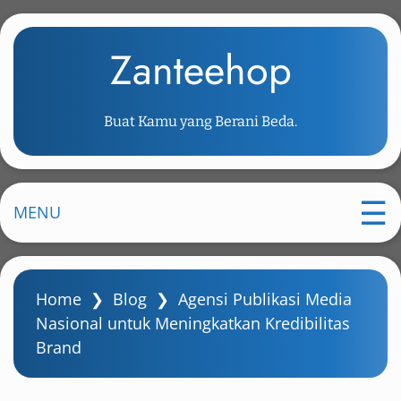
S
k
Zanteehop
i
p
t
Buat Kamu yang Berani Beda.
o
m
a
i
MENU
n
c
o
Home
❯
Blog
❯
Agensi Publikasi Media
n
Nasional untuk Meningkatkan Kredibilitas
t
Brand
e
n
t