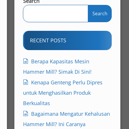
Search
Search
RECENT POSTS
Berapa Kapasitas Mesin
Hammer Mill? Simak Di Sini!
Kenapa Genteng Perlu Dipres
untuk Menghasilkan Produk
Berkualitas
Bagaimana Mengatur Kehalusan
Hammer Mill? Ini Caranya