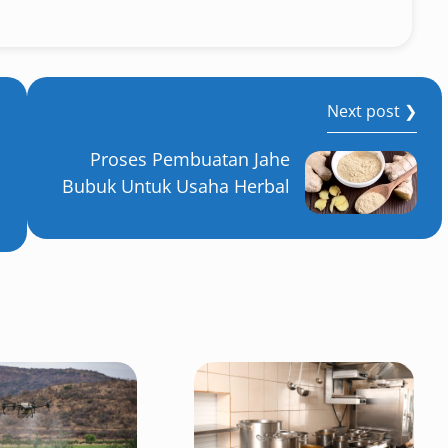
Next post ❯
Proses Pembuatan Jahe
Bubuk Untuk Usaha Herbal