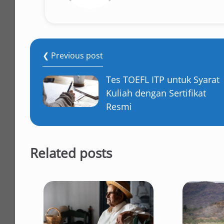
❮ Previous post
Tes TOEFL ITP untuk Syarat
Kuliah dengan Sertifikat
Resmi
Related posts