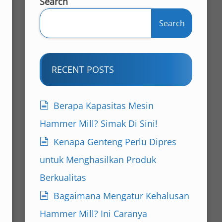
Search
Search
RECENT POSTS
Berapa Kapasitas Mesin
Hammer Mill? Simak Di Sini!
Kenapa Genteng Perlu Dipres
untuk Menghasilkan Produk
Berkualitas
Bagaimana Mengatur Kehalusan
Hammer Mill? Ini Caranya