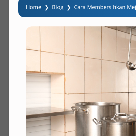
Home
❯
Blog
❯
Cara Membersihkan Meja