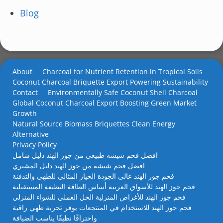
Blog
About
Charcoal for Nutrient Retention in Tropical Soils
Coconut Charcoal Briquette Export Powering Sustainability
Contact
Environmentally Safe Coconut Shell Charcoal
Global Coconut Charcoal Export Boosting Green Market
Growth
Natural Source Biomass Briquettes Clean Energy
Alternative
Privacy Policy
افضل فحم شيشه طبيعي من جوز الهند دليل شامل
افضل فحم شيشه من جوز الهند دليل المشتري
فحم جوز الهند عالي الجودة الخيار المثالي للطهي والتدفئة
فحم جوز الهند للأسواق العربية أساس الطاقة النظيفة المستقبلية
فحم جوز الهند للأغراض المنزلية الحل العملي للشواء المنزلي
فحم جوز الهند للاستخدام في المنتجعات يوفر تجربة طهي راقية
واحتراقًا نظيفًا يناسب الضيافة