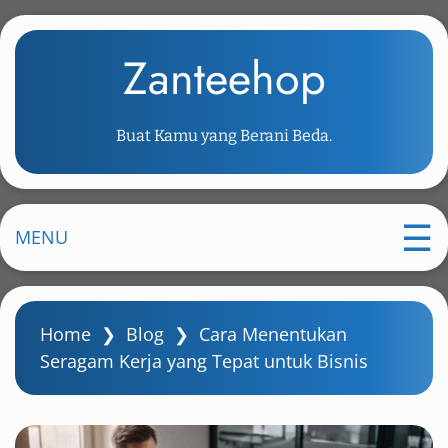
S
k
Zanteehop
i
p
t
Buat Kamu yang Berani Beda.
o
m
a
i
MENU
n
c
o
Home
❯
Blog
❯
Cara Menentukan
n
Seragam Kerja yang Tepat untuk Bisnis
t
e
n
t