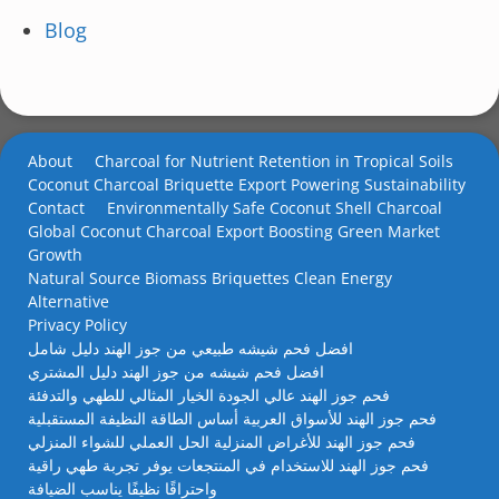
Blog
About
Charcoal for Nutrient Retention in Tropical Soils
Coconut Charcoal Briquette Export Powering Sustainability
Contact
Environmentally Safe Coconut Shell Charcoal
Global Coconut Charcoal Export Boosting Green Market
Growth
Natural Source Biomass Briquettes Clean Energy
Alternative
Privacy Policy
افضل فحم شيشه طبيعي من جوز الهند دليل شامل
افضل فحم شيشه من جوز الهند دليل المشتري
فحم جوز الهند عالي الجودة الخيار المثالي للطهي والتدفئة
فحم جوز الهند للأسواق العربية أساس الطاقة النظيفة المستقبلية
فحم جوز الهند للأغراض المنزلية الحل العملي للشواء المنزلي
فحم جوز الهند للاستخدام في المنتجعات يوفر تجربة طهي راقية
واحتراقًا نظيفًا يناسب الضيافة