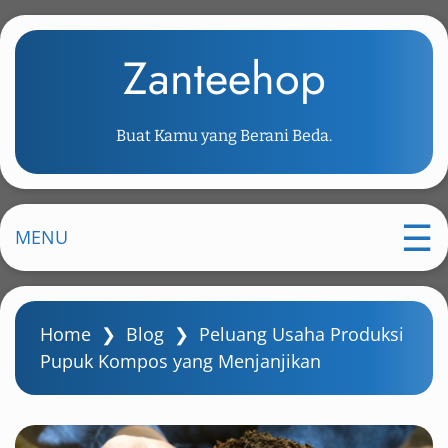
S
k
Zanteehop
i
p
t
Buat Kamu yang Berani Beda.
o
m
a
i
MENU
n
c
o
Home
❯
Blog
❯
Peluang Usaha Produksi
n
Pupuk Kompos yang Menjanjikan
t
e
n
t