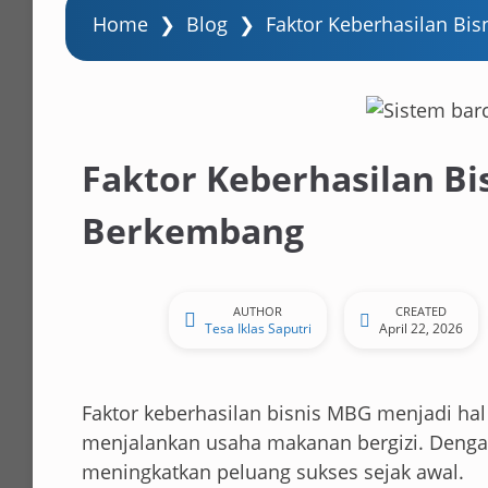
Home
❯
Blog
❯
Faktor Keberhasilan Bi
Faktor Keberhasilan Bi
Berkembang
AUTHOR
CREATED
Tesa Iklas Saputri
April 22, 2026
Faktor keberhasilan bisnis MBG menjadi ha
menjalankan usaha makanan bergizi. Dengan 
meningkatkan peluang sukses sejak awal.