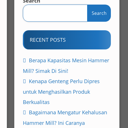
Search
Search
RECENT POSTS
Berapa Kapasitas Mesin Hammer
Mill? Simak Di Sini!
Kenapa Genteng Perlu Dipres
untuk Menghasilkan Produk
Berkualitas
Bagaimana Mengatur Kehalusan
Hammer Mill? Ini Caranya