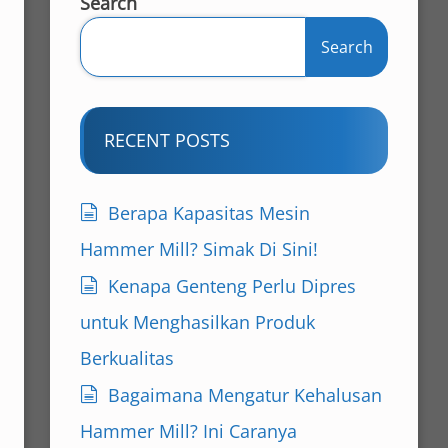
Search
Search
RECENT POSTS
Berapa Kapasitas Mesin
Hammer Mill? Simak Di Sini!
Kenapa Genteng Perlu Dipres
untuk Menghasilkan Produk
Berkualitas
Bagaimana Mengatur Kehalusan
Hammer Mill? Ini Caranya