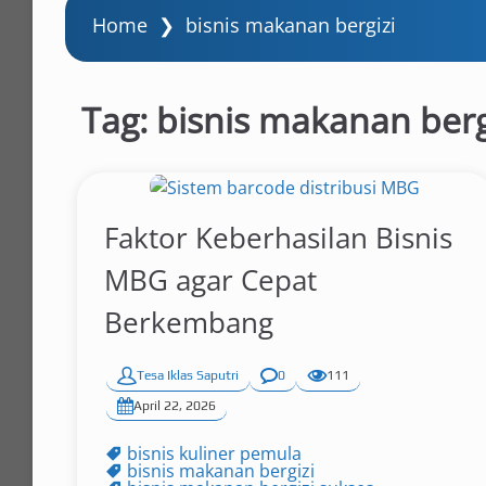
Home
❯
bisnis makanan bergizi
Tag:
bisnis makanan berg
Faktor Keberhasilan Bisnis
MBG agar Cepat
Berkembang
Tesa Iklas Saputri
0
111
April 22, 2026
bisnis kuliner pemula
bisnis makanan bergizi