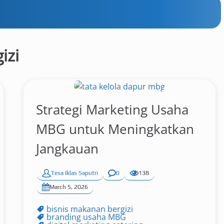
izi
Strategi Marketing Usaha
MBG untuk Meningkatkan
Jangkauan
Tesa Iklas Saputri
0
138
March 5, 2026
bisnis makanan bergizi
branding usaha MBG