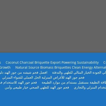
s
Coconut Charcoal Briquette Export Powering Sustainability
C
 Growth
Natural Source Biomass Briquettes Clean Energy Alterna
ي الجودة الخيار المثالي للطهي والتدفئة
افضل فحم شيشه من جوز الهند دلي
فحم جوز الهند للأغراض المنزلية الحل العملي للشواء المنزلي
طاقة النظيفة مستقبل مستدام من موارد الطبيعة
فحم جوز الهند للاستخدام في
تخدام المنزلي والتجاري
فحم جوز الهند للطهي الصحي خيار طبيعي وآمن