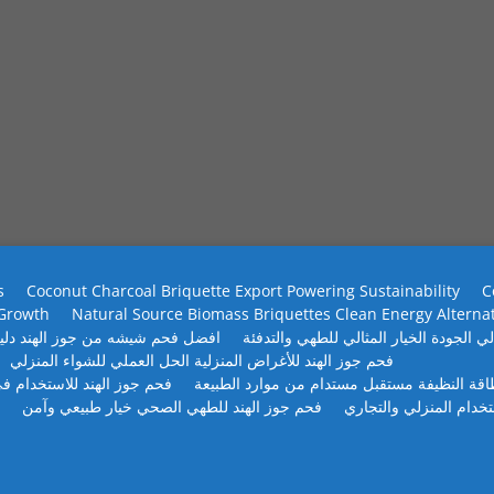
s
Coconut Charcoal Briquette Export Powering Sustainability
C
 Growth
Natural Source Biomass Briquettes Clean Energy Alterna
ي الجودة الخيار المثالي للطهي والتدفئة
افضل فحم شيشه من جوز الهند دلي
فحم جوز الهند للأغراض المنزلية الحل العملي للشواء المنزلي
طاقة النظيفة مستقبل مستدام من موارد الطبيعة
فحم جوز الهند للاستخدام في
تخدام المنزلي والتجاري
فحم جوز الهند للطهي الصحي خيار طبيعي وآمن