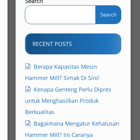
Search
Search
RECENT POSTS
Berapa Kapasitas Mesin
Hammer Mill? Simak Di Sini!
Kenapa Genteng Perlu Dipres
untuk Menghasilkan Produk
Berkualitas
Bagaimana Mengatur Kehalusan
Hammer Mill? Ini Caranya