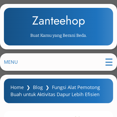
S
k
Zanteehop
i
p
t
Buat Kamu yang Berani Beda.
o
m
a
i
MENU
n
c
o
Home
❯
Blog
❯
Fungsi Alat Pemotong
n
Buah untuk Aktivitas Dapur Lebih Efisien
t
e
n
t