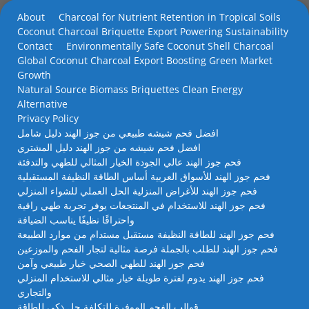
About
Charcoal for Nutrient Retention in Tropical Soils
Coconut Charcoal Briquette Export Powering Sustainability
Contact
Environmentally Safe Coconut Shell Charcoal
Global Coconut Charcoal Export Boosting Green Market
Growth
Natural Source Biomass Briquettes Clean Energy
Alternative
Privacy Policy
افضل فحم شيشه طبيعي من جوز الهند دليل شامل
افضل فحم شيشه من جوز الهند دليل المشتري
فحم جوز الهند عالي الجودة الخيار المثالي للطهي والتدفئة
فحم جوز الهند للأسواق العربية أساس الطاقة النظيفة المستقبلية
فحم جوز الهند للأغراض المنزلية الحل العملي للشواء المنزلي
فحم جوز الهند للاستخدام في المنتجعات يوفر تجربة طهي راقية
واحتراقًا نظيفًا يناسب الضيافة
فحم جوز الهند للطاقة النظيفة مستقبل مستدام من موارد الطبيعة
فحم جوز الهند للطلب بالجملة فرصة مثالية لتجار الفحم والموزعين
فحم جوز الهند للطهي الصحي خيار طبيعي وآمن
فحم جوز الهند يدوم لفترة طويلة خيار مثالي للاستخدام المنزلي
والتجاري
قوالب الفحم الموفرة للتكلفة حل ذكي للطاقة