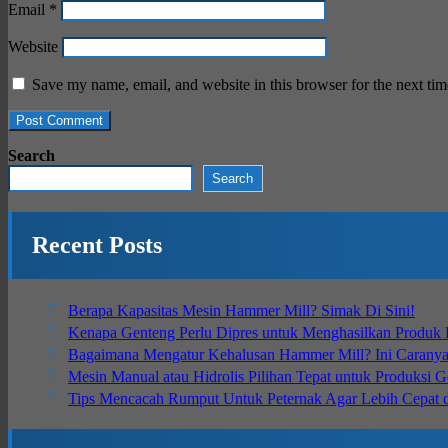
Email
*
Website
Save my name, email, and website in this browser for the next ti
Search
Search
Recent Posts
Berapa Kapasitas Mesin Hammer Mill? Simak Di Sini!
Kenapa Genteng Perlu Dipres untuk Menghasilkan Produk B
Bagaimana Mengatur Kehalusan Hammer Mill? Ini Carany
Mesin Manual atau Hidrolis Pilihan Tepat untuk Produksi 
Tips Mencacah Rumput Untuk Peternak Agar Lebih Cepat 