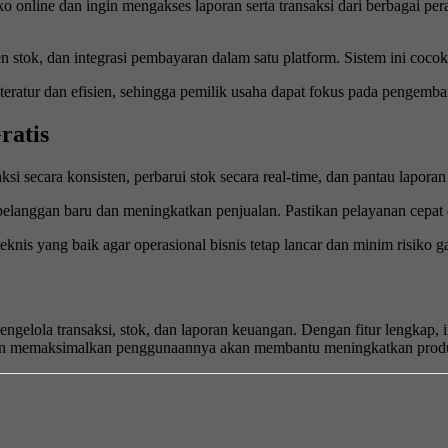
ko online dan ingin mengakses laporan serta transaksi dari berbagai p
 stok, dan integrasi pembayaran dalam satu platform. Sistem ini coc
 teratur dan efisien, sehingga pemilik usaha dapat fokus pada pengemb
ratis
si secara konsisten, perbarui stok secara real-time, dan pantau laporan
pelanggan baru dan meningkatkan penjualan. Pastikan pelayanan cepat 
knis yang baik agar operasional bisnis tetap lancar dan minim risiko 
 mengelola transaksi, stok, dan laporan keuangan. Dengan fitur lengkap
 dan memaksimalkan penggunaannya akan membantu meningkatkan produkti