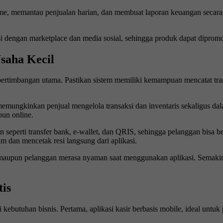
l-time, memantau penjualan harian, dan membuat laporan keuangan secar
grasi dengan marketplace dan media sosial, sehingga produk dapat dipr
Usaha Kecil
di pertimbangan utama. Pastikan sistem memiliki kemampuan mencatat t
memungkinkan penjual mengelola transaksi dan inventaris sekaligus dala
pun online.
seperti transfer bank, e-wallet, dan QRIS, sehingga pelanggan bisa b
 dan mencetak resi langsung dari aplikasi.
 maupun pelanggan merasa nyaman saat menggunakan aplikasi. Semakin 
is
ai kebutuhan bisnis. Pertama, aplikasi kasir berbasis mobile, ideal unt