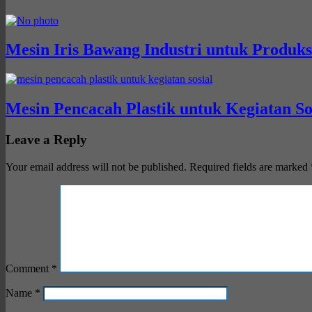
Mesin Iris Bawang Industri untuk Produks
Mesin Pencacah Plastik untuk Kegiatan So
Leave a Reply
Your email address will not be published.
Required fields are marked
Comment
*
Name
*