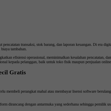
encatatan transaksi, stok barang, dan laporan keuangan. Di era digital,
a biaya tambahan.
katkan efisiensi operasional, meminimalkan kesalahan pencatatan, dan
nal kepada pelanggan, baik untuk toko fisik maupun penjualan online
il Gratis
rlu membeli perangkat mahal atau membayar lisensi software berulang k
tform dirancang dengan antarmuka yang sederhana sehingga pemilik us