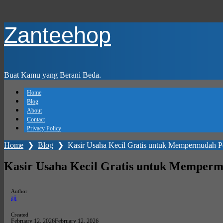
Skip
Zanteehop
to
main
content
Buat Kamu yang Berani Beda.
Home
Blog
About
Contact
Privacy Policy
Home
❯
Blog
❯
Kasir Usaha Kecil Gratis untuk Mempermudah Pe
Kasir Usaha Kecil Gratis untuk Memperm
Author
aji
Created
February 12, 2026
February 12, 2026