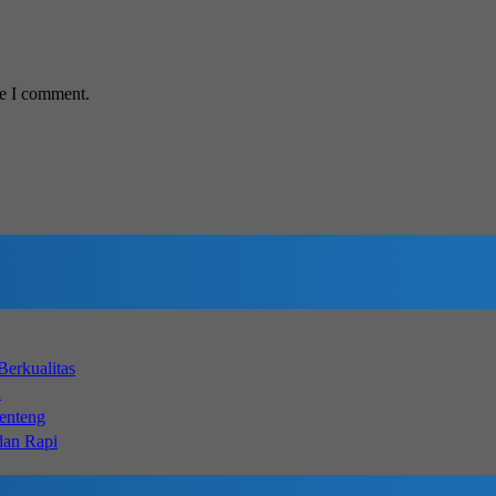
me I comment.
erkualitas
a
Genteng
dan Rapi