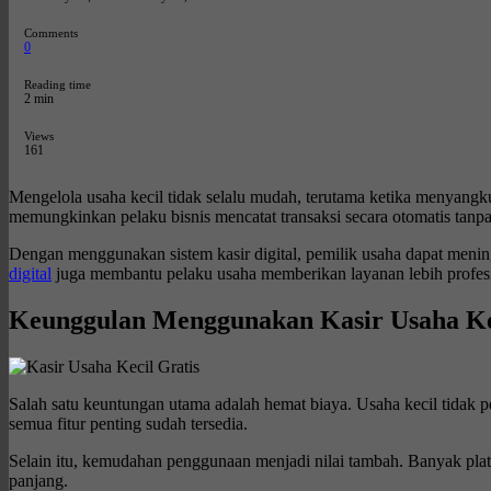
Comments
0
Reading time
2 min
Views
161
Mengelola usaha kecil tidak selalu mudah, terutama ketika menyangkut p
memungkinkan pelaku bisnis mencatat transaksi secara otomatis tanp
Dengan menggunakan sistem kasir digital, pemilik usaha dapat mening
digital
juga membantu pelaku usaha memberikan layanan lebih profesio
Keunggulan Menggunakan Kasir Usaha Kec
Salah satu keuntungan utama adalah hemat biaya. Usaha kecil tidak pe
semua fitur penting sudah tersedia.
Selain itu, kemudahan penggunaan menjadi nilai tambah. Banyak pla
panjang.