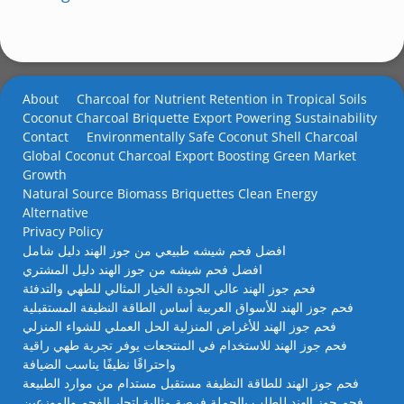
About
Charcoal for Nutrient Retention in Tropical Soils
Coconut Charcoal Briquette Export Powering Sustainability
Contact
Environmentally Safe Coconut Shell Charcoal
Global Coconut Charcoal Export Boosting Green Market
Growth
Natural Source Biomass Briquettes Clean Energy
Alternative
Privacy Policy
افضل فحم شيشه طبيعي من جوز الهند دليل شامل
افضل فحم شيشه من جوز الهند دليل المشتري
فحم جوز الهند عالي الجودة الخيار المثالي للطهي والتدفئة
فحم جوز الهند للأسواق العربية أساس الطاقة النظيفة المستقبلية
فحم جوز الهند للأغراض المنزلية الحل العملي للشواء المنزلي
فحم جوز الهند للاستخدام في المنتجعات يوفر تجربة طهي راقية
واحتراقًا نظيفًا يناسب الضيافة
فحم جوز الهند للطاقة النظيفة مستقبل مستدام من موارد الطبيعة
فحم جوز الهند للطلب بالجملة فرصة مثالية لتجار الفحم والموزعين