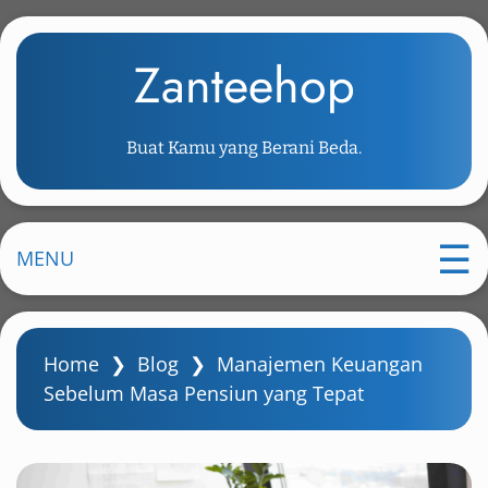
S
k
Zanteehop
i
p
t
Buat Kamu yang Berani Beda.
o
m
a
i
MENU
n
c
o
Home
❯
Blog
❯
Manajemen Keuangan
n
Sebelum Masa Pensiun yang Tepat
t
e
n
t