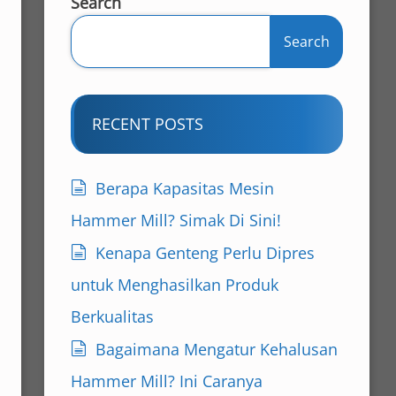
Search
Search
RECENT POSTS
Berapa Kapasitas Mesin
Hammer Mill? Simak Di Sini!
Kenapa Genteng Perlu Dipres
untuk Menghasilkan Produk
Berkualitas
Bagaimana Mengatur Kehalusan
Hammer Mill? Ini Caranya