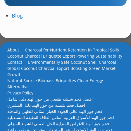
Blog
About
Charcoal for Nutrient Retention in Tropical Soils
Coconut Charcoal Briquette Export Powering Sustainability
Contact
Environmentally Safe Coconut Shell Charcoal
Global Coconut Charcoal Export Boosting Green Market
Growth
Natural Source Biomass Briquettes Clean Energy
Alternative
Privacy Policy
افضل فحم شيشه طبيعي من جوز الهند دليل شامل
افضل فحم شيشه من جوز الهند دليل المشتري
فحم جوز الهند عالي الجودة الخيار المثالي للطهي والتدفئة
فحم جوز الهند للأسواق العربية أساس الطاقة النظيفة المستقبلية
فحم جوز الهند للأغراض المنزلية الحل العملي للشواء المنزلي
فحم جوز الهند للاستخدام في المنتجعات يوفر تجربة طهي راقية