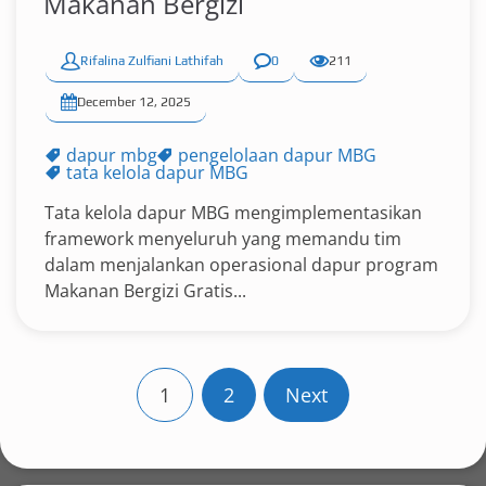
Makanan Bergizi
Rifalina Zulfiani Lathifah
0
211
December 12, 2025
dapur mbg
pengelolaan dapur MBG
tata kelola dapur MBG
Tata kelola dapur MBG mengimplementasikan
framework menyeluruh yang memandu tim
dalam menjalankan operasional dapur program
Makanan Bergizi Gratis...
P
1
2
Next
o
s