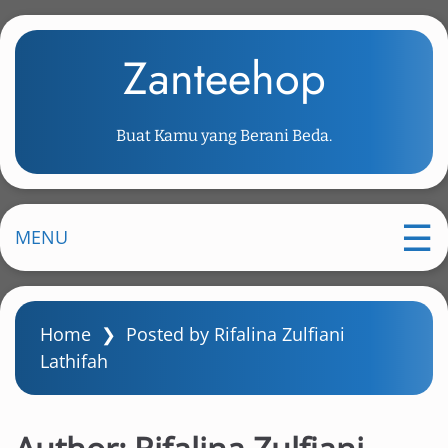
S
k
Zanteehop
i
p
t
Buat Kamu yang Berani Beda.
o
m
a
i
MENU
n
c
o
Home
❯
Posted by Rifalina Zulfiani
n
Lathifah
t
e
n
t