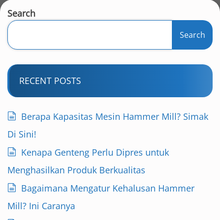
t
Search
s
Search
p
a
RECENT POSTS
g
i
Berapa Kapasitas Mesin Hammer Mill? Simak
n
Di Sini!
a
Kenapa Genteng Perlu Dipres untuk
Menghasilkan Produk Berkualitas
t
Bagaimana Mengatur Kehalusan Hammer
i
Mill? Ini Caranya
o