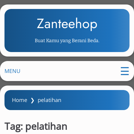
S
k
Zanteehop
i
p
t
Buat Kamu yang Berani Beda.
o
m
a
i
MENU
n
c
o
Home
❯
pelatihan
n
t
e
Tag:
pelatihan
n
t