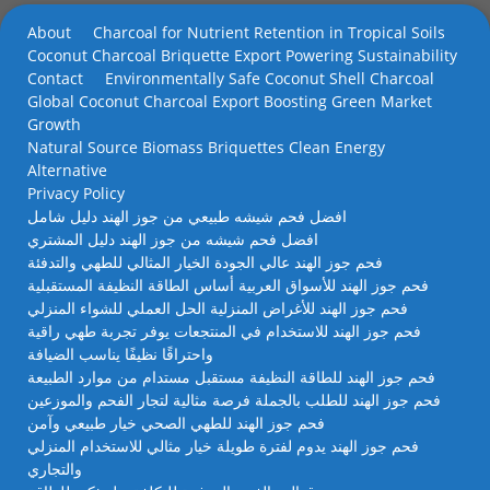
About
Charcoal for Nutrient Retention in Tropical Soils
Coconut Charcoal Briquette Export Powering Sustainability
Contact
Environmentally Safe Coconut Shell Charcoal
Global Coconut Charcoal Export Boosting Green Market
Growth
Natural Source Biomass Briquettes Clean Energy
Alternative
Privacy Policy
افضل فحم شيشه طبيعي من جوز الهند دليل شامل
افضل فحم شيشه من جوز الهند دليل المشتري
فحم جوز الهند عالي الجودة الخيار المثالي للطهي والتدفئة
فحم جوز الهند للأسواق العربية أساس الطاقة النظيفة المستقبلية
فحم جوز الهند للأغراض المنزلية الحل العملي للشواء المنزلي
فحم جوز الهند للاستخدام في المنتجعات يوفر تجربة طهي راقية
واحتراقًا نظيفًا يناسب الضيافة
فحم جوز الهند للطاقة النظيفة مستقبل مستدام من موارد الطبيعة
فحم جوز الهند للطلب بالجملة فرصة مثالية لتجار الفحم والموزعين
فحم جوز الهند للطهي الصحي خيار طبيعي وآمن
فحم جوز الهند يدوم لفترة طويلة خيار مثالي للاستخدام المنزلي
والتجاري