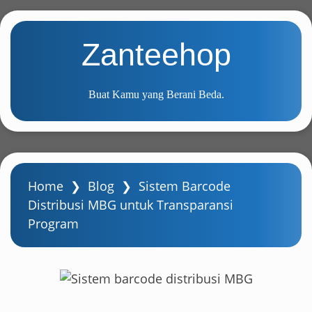
S
k
Zanteehop
i
p
t
Buat Kamu yang Berani Beda.
o
m
a
i
n
Home
❯
Blog
❯
Sistem Barcode
c
Distribusi MBG untuk Transparansi
o
Program
n
t
e
n
t