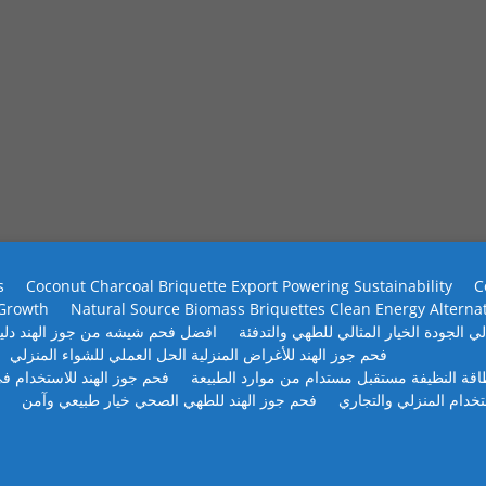
s
Coconut Charcoal Briquette Export Powering Sustainability
C
 Growth
Natural Source Biomass Briquettes Clean Energy Alterna
ي الجودة الخيار المثالي للطهي والتدفئة
افضل فحم شيشه من جوز الهند دلي
فحم جوز الهند للأغراض المنزلية الحل العملي للشواء المنزلي
طاقة النظيفة مستقبل مستدام من موارد الطبيعة
فحم جوز الهند للاستخدام في
تخدام المنزلي والتجاري
فحم جوز الهند للطهي الصحي خيار طبيعي وآمن