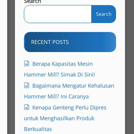
Search
Search
RECENT POSTS
Berapa Kapasitas Mesin
Hammer Mill? Simak Di Sini!
Bagaimana Mengatur Kehalusan
Hammer Mill? Ini Caranya
Kenapa Genteng Perlu Dipres
untuk Menghasilkan Produk
Berkualitas