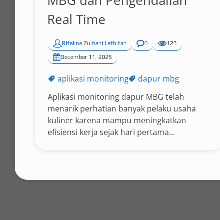
MBG dan Pengendalian
Real Time
Rifalina Zulfiani Lathifah
0
123
December 11, 2025
aplikasi monitoring
dapur mbg
Aplikasi monitoring dapur MBG telah
menarik perhatian banyak pelaku usaha
kuliner karena mampu meningkatkan
efisiensi kerja sejak hari pertama...