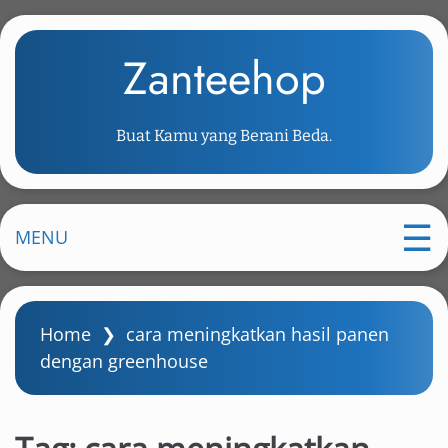
S
k
Zanteehop
i
p
t
Buat Kamu yang Berani Beda.
o
m
a
i
MENU
n
c
o
Home
❯
cara meningkatkan hasil panen
n
dengan greenhouse
t
e
n
t