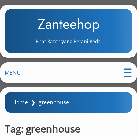
S
k
Zanteehop
i
p
t
Buat Kamu yang Berani Beda.
o
m
a
i
MENU
n
c
o
Home
❯
greenhouse
n
t
e
Tag:
greenhouse
n
t