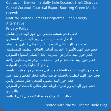
Contact
Environmentally Safe Coconut Shell Charcoal
Global Coconut Charcoal Export Boosting Green Market
Growth
Natural Source Biomass Briquettes Clean Energy
Alternative
Privacy Policy
افضل فحم شيشه طبيعي من جوز الهند دليل شامل
افضل فحم شيشه من جوز الهند دليل المشتري
فحم جوز الهند عالي الجودة الخيار المثالي للطهي والتدفئة
فحم جوز الهند للأسواق العربية أساس الطاقة النظيفة المستقبلية
فحم جوز الهند للأغراض المنزلية الحل العملي للشواء المنزلي
فحم جوز الهند للاستخدام في المنتجعات يوفر تجربة طهي راقية
واحتراقًا نظيفًا يناسب الضيافة
فحم جوز الهند للطاقة النظيفة مستقبل مستدام من موارد الطبيعة
فحم جوز الهند للطلب بالجملة فرصة مثالية لتجار الفحم والموزعين
فحم جوز الهند للطهي الصحي خيار طبيعي وآمن
فحم جوز الهند يدوم لفترة طويلة خيار مثالي للاستخدام المنزلي
والتجاري
قوالب الفحم الموفرة للتكلفة حل ذكي للطاقة
Created with the
WP Theme Bado Blog