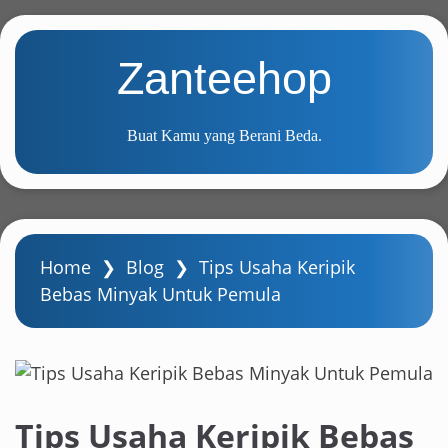
S
k
Zanteehop
i
p
t
Buat Kamu yang Berani Beda.
o
m
a
i
n
Home
❯
Blog
❯
Tips Usaha Keripik
c
Bebas Minyak Untuk Pemula
o
n
t
e
n
Tips Usaha Keripik Bebas
t